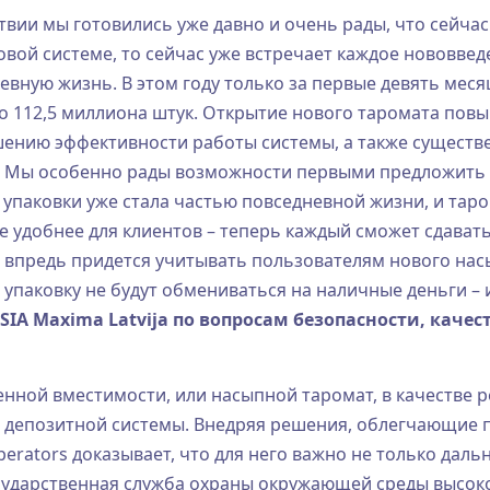
вии мы готовились уже давно и очень рады, что сейчас
вой системе, то сейчас уже встречает каждое нововвед
невную жизнь. В этом году только за первые девять меся
о 112,5 миллиона штук. Открытие нового таромата пов
ению эффективности работы системы, а также существ
. Мы особенно рады возможности первыми предложить 
 упаковки уже стала частью повседневной жизни, и та
е удобнее для клиентов – теперь каждый сможет сдавать
впредь придется учитывать пользователям нового нас
 упаковку не будут обмениваться на наличные деньги – 
SIA Maxima Latvija по вопросам безопасности, качес
енной вместимости, или насыпной таромат, в качестве 
я депозитной системы. Внедряя решения, облегчающие 
perators доказывает, что для него важно не только дал
осударственная служба охраны окружающей среды высок