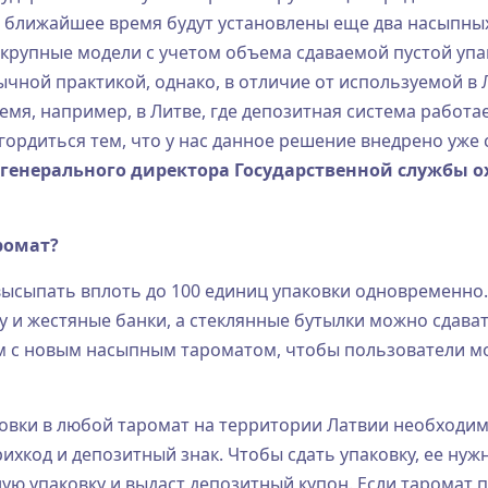
в ближайшее время будут установлены еще два насыпных
крупные модели с учетом объема сдаваемой пустой упак
ной практикой, однако, в отличие от используемой в Л
емя, например, в Литве, где депозитная система работа
рдиться тем, что у нас данное решение внедрено уже с
 генерального директора Государственной службы
ромат?
высыпать вплоть до 100 единиц упаковки одновременно
у и жестяные банки, а стеклянные бутылки можно сдава
м с новым насыпным тароматом, чтобы пользователи мог
овки в любой таромат на территории Латвии необходимо 
хкод и депозитный знак. Чтобы сдать упаковку, ее нуж
ую упаковку и выдаст депозитный купон. Если таромат 