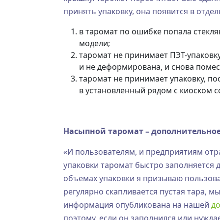
принять упаковку, она появится в отде
в таромат по ошибке попала стекля
модели;
таромат не принимает ПЭТ-упаковку
и не деформирована, и снова помес
таромат не принимает упаковку, по
в установленный рядом с киоском 
Насыпной таромат – дополнительное
«И пользователям, и предприятиям отр
упаковки таромат быстро заполняется д
объемах упаковки я призываю пользова
регулярно скапливается пустая тара, м
информация опубликована на нашей
д
поэтому, если он заполнился или нужда