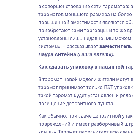
в совершенствование сети тароматов: 
тароматов меньшего размера на более 
повышенной вместимости являются обыч
приобретают сами торговцы. В то же вр
установлены лишь недавно. Мы можем го
системы», – рассказывает
заместитель
Лаура Антейна
(Laura Anteina)
.
Как сдавать упаковку в насыпной та
В таромат новой модели жители могут 
таромат принимает только ПЭТ-упаковк
такой таромат будет установлен и рядо
посещение депозитного пункта.
Как обычно, при сдаче депозитной упак
повреждений и имеет разборчивый штри
крышку. Таромат пересчитает всю сданн