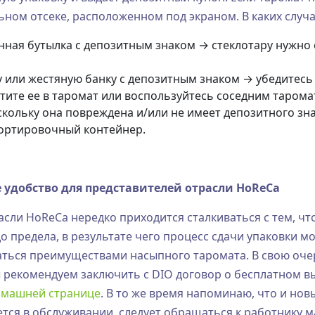
льном отсеке, расположенном под экраном. В каких случ
нная бутылка с депозитным знаком → стеклотару нужно 
 или жестяную банку с депозитным знаком → убедитесь в
тите ее в таромат или воспользуйтесь соседним тарома
скольку она повреждена и/или не имеет депозитного зн
сортировочный контейнер.
 удобство для представителей отрасли HoReCa
асли HoReCa нередко приходится сталкиваться с тем, 
о предела, в результате чего процесс сдачи упаковки м
ться преимуществами насыпного таромата. В свою очер
ы рекомендуем заключить с DIO договор о бесплатном в
омашней странице
. В то же время напоминаю, что и но
ется в обслуживании, следует обращаться к работнику ма