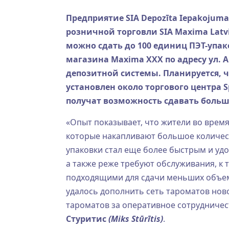
Предприятие SIA Depozīta Iepakojuma 
розничной торговли SIA Maxima Lat
можно сдать до 100 единиц ПЭТ-упа
магазина Maxima XXX по адресу ул. А
депозитной системы. Планируется, 
установлен около торгового центра 
получат возможность сдавать больш
«Опыт показывает, что жители во время
которые накапливают большое количест
упаковки стал еще более быстрым и у
а также реже требуют обслуживания, к
подходящими для сдачи меньших объемо
удалось дополнить сеть тароматов но
тароматов за оперативное сотрудничес
Стуритис
(Miks Stūrītis)
.