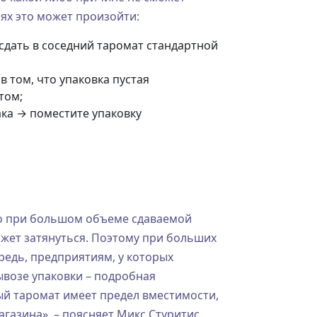
аях это может произойти:
сдать в соседний таромат стандартной
 том, что упаковка пустая
том;
ака → поместите упаковку
что при большом объеме сдаваемой
ожет затянуться. Поэтому при больших
едь, предприятиям, у которых
ывозе упаковки – подробная
вый таромат имеет предел вместимости,
газина», – поясняет Микс Стуритис.