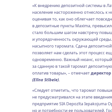
«К внедрению депозитной системы в Лат
население настороженно отнеслось к но
оценивая то, как оно облегчает повсед
в депозитные пункты Maxima, превысил
стало большим шагом навстречу повыш
и упорядоченность окружающей среды
насыпного таромата. Сдача депозитной
позволяет нам сделать этот процесс ещ
одновременно. Важный нюанс, который 
за сданную в такой таромат депозитную
оплатив товары», – отмечает
директор 
(Elīna Stībele)
.
«Следует отметить, что таромат повыш
не предусматривался на этапе введени
предприятие SIA Depozīta Iepakojuma O
но и потребности ее пользователей. Г