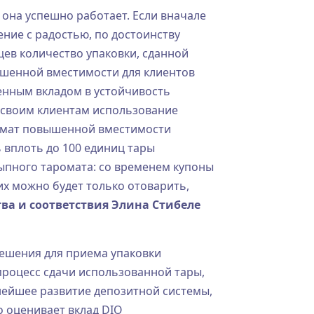
 она успешно работает. Если вначале
ение с радостью, по достоинству
цев количество упаковки, сданной
ышенной вместимости для клиентов
енным вкладом в устойчивость
своим клиентам использование
ромат повышенной вместимости
 вплоть до 100 единиц тары
ыпного таромата: со временем купоны
их можно будет только отоварить,
тва и соответствия Элина Стибеле
решения для приема упаковки
процесс сдачи использованной тары,
ьнейшее развитие депозитной системы,
о оценивает вклад DIO