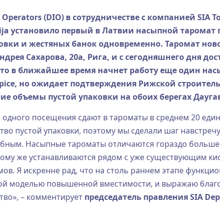
Operators (DIO) в сотрудничестве с компанией SIA T
vija установило первый в Латвии насыпной тарома
ковки и жестяных банок одновременно. Таромат нов
ндрея Сахарова, 20а, Рига,
и с сегодняшнего дня до
что в ближайшее время начнет работу еще один нас
Spice, но ожидает подтверждения Рижской строите
ие объемы пустой упаковки на обоих берегах Дауга
 одного посещения сдают в тароматы в среднем 20 един
во пустой упаковки, поэтому мы сделали шаг навстречу
добным. Насыпные тароматы отличаются гораздо больше
 тому же устанавливаются рядом с уже существующим ки
в. Я искренне рад, что на столь раннем этапе функци
вой моделью повышенной вместимости, и выражаю благ
тво», – комментирует
председатель правления SIA Dep