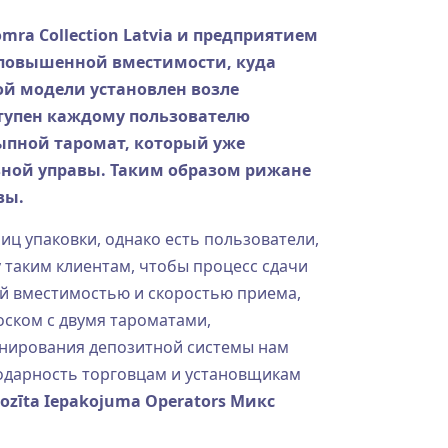
omra Collection Latvia и предприятием
т повышенной вместимости, куда
ой модели установлен возле
ступен каждому пользователю
ыпной таромат, который уже
льной управы. Таким образом рижане
вы.
иц упаковки, однако есть пользователи,
 таким клиентам, чтобы процесс сдачи
й вместимостью и скоростью приема,
оском с двумя тароматами,
онирования депозитной системы нам
одарность торговцам и установщикам
ozīta Iepakojuma Operators Микс