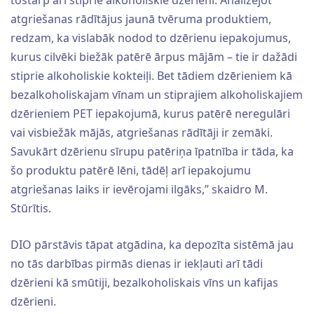
tostarp arī stiprie alkoholiskie dzērieni. Analizējot
atgriešanas rādītājus jaunā tvēruma produktiem,
redzam, ka vislabāk nodod to dzērienu iepakojumus,
kurus cilvēki biežāk patērē ārpus mājām – tie ir dažādi
stiprie alkoholiskie kokteiļi. Bet tādiem dzērieniem kā
bezalkoholiskajam vīnam un stiprajiem alkoholiskajiem
dzērieniem PET iepakojumā, kurus patērē neregulāri
vai visbiežāk mājās, atgriešanas rādītāji ir zemāki.
Savukārt dzērienu sīrupu patēriņa īpatnība ir tāda, ka
šo produktu patērē lēni, tādēļ arī iepakojumu
atgriešanas laiks ir ievērojami ilgāks,” skaidro M.
Stūrītis.
DIO pārstāvis tāpat atgādina, ka depozīta sistēmā jau
no tās darbības pirmās dienas ir iekļauti arī tādi
dzērieni kā smūtiji, bezalkoholiskais vīns un kafijas
dzērieni.