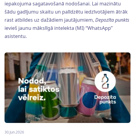
iepakojuma sagatavošanā nodošanai. Lai mazinātu
šādu gadījumu skaitu un palīdzētu iedzīvotājiem ātrāk
rast atbildes uz dažādiem jautājumiem,
Depozīta punkts
ievieš jaunu mākslīgā intelekta (MI) “WhatsApp”
asistentu.
30.Jun.2026