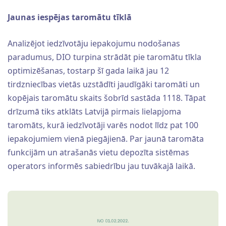
Jaunas iespējas taromātu tīklā
Analizējot iedzīvotāju iepakojumu nodošanas
paradumus, DIO turpina strādāt pie taromātu tīkla
optimizēšanas, tostarp šī gada laikā jau 12
tirdzniecības vietās uzstādīti jaudīgāki taromāti un
kopējais taromātu skaits šobrīd sastāda 1118. Tāpat
drīzumā tiks atklāts Latvijā pirmais lielapjoma
taromāts, kurā iedzīvotāji varēs nodot līdz pat 100
iepakojumiem vienā piegājienā. Par jaunā taromāta
funkcijām un atrašanās vietu depozīta sistēmas
operators informēs sabiedrību jau tuvākajā laikā.