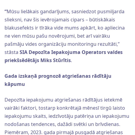
“
Mūsu lielākais gandarījums, sasniedzot pusmiljarda
slieksni, nav šis ievērojamais cipars – būtiskākais
blakusefekts ir tīrāka vide mums apkārt, ko apliecina
ne vien mūsu pašu novērojumi, bet arī vairāku
pašmāju vides organizāciju monitoringu rezultāti,”
stāsta
SIA Depozīta Iepakojuma Operators valdes
priekšsēdētājs Miks Stūrītis
.
Gada izskaņā prognozē atgriešanas rādītāju
kāpumu
Depozīta iepakojumu atgriešanas rādītājus ietekmē
vairāki faktori, tostarp konkrētajā mēnesī tirgū laisto
iepakojumu skaits, iedzīvotāju patēriņa un iepakojumu
nodošanas tendences, dažādi svētki un brīvdienas.
Piemēram, 2023. gada pirmajā pusgadā atgriešanas