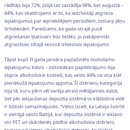
rādītājs bija 72%, jūlijā tas sastādīja 98%, bet augustā –
84%, kas skaidrojams ar to, ka iedzīvotāji atgrieza
iepakojumus par iepriekšējiem periodiem, tostarp Jāņu
brīvdienām. Paredzams, ka gada otrajā pusē
atgriešanas īpatsvars būs lielāks, jo pakāpeniski
atgriezīsies siltajā sezonā izlietotais iepakojums.
Tāpat kopš šī gada janvāra paplašināts nododamo
iepakojumu klāsts – būtiskākais papildinājums bija
stiprie alkoholiskie kokteiļi, kas veido 84% no visa klāt
pienākušā iepakojumu apjoma. Šī dzērienu kategorija
bija tā, kuru pērn vēl varēja atrast mētājamies dabā,
bet pēc iekļaušanas depozīta sistēmā to klātbūtne vidē
ir būtiski samazinājusies. “Vēlos izcelt, ka Latvija šobrīd
ir vienīgā valsts Baltijā, kur depozīta sistēmā ir iekļauti
visi PET un skārdenēs pildītie alkoholiskie dzērieni,