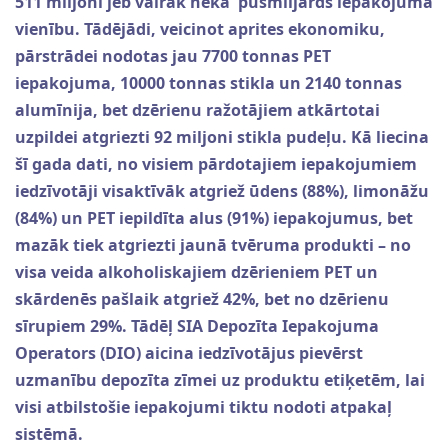
511 miljoni jeb vairāk nekā pusmiljards iepakojuma
vienību. Tādējādi, veicinot aprites ekonomiku,
pārstrādei nodotas jau 7700 tonnas PET
iepakojuma, 10000 tonnas stikla un 2140 tonnas
alumīnija, bet dzērienu ražotājiem atkārtotai
uzpildei atgriezti 92 miljoni stikla pudeļu. Kā liecina
šī gada dati, no visiem pārdotajiem iepakojumiem
iedzīvotāji visaktīvāk atgriež ūdens
(88%), limonāžu
(84%) un PET iepildīta alus (91%) iepakojumus, bet
mazāk tiek atgriezti jaunā tvēruma produkti – no
visa veida alkoholiskajiem dzērieniem PET un
skārdenēs pašlaik atgriež 42%, bet no dzērienu
sīrupiem 29%. Tādēļ SIA Depozīta Iepakojuma
Operators (DIO) aicina iedzīvotājus pievērst
uzmanību depozīta zīmei uz produktu etiķetēm, lai
visi atbilstošie iepakojumi tiktu nodoti atpakaļ
sistēmā.