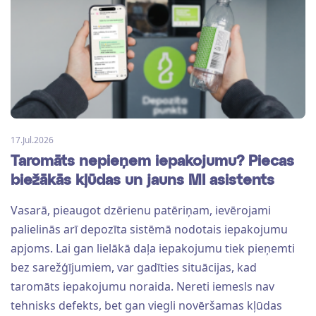
17.Jul.2026
Taromāts nepieņem iepakojumu? Piecas
biežākās kļūdas un jauns MI asistents
Vasarā, pieaugot dzērienu patēriņam, ievērojami
palielinās arī depozīta sistēmā nodotais iepakojumu
apjoms. Lai gan lielākā daļa iepakojumu tiek pieņemti
bez sarežģījumiem, var gadīties situācijas, kad
taromāts iepakojumu noraida. Nereti iemesls nav
tehnisks defekts, bet gan viegli novēršamas kļūdas