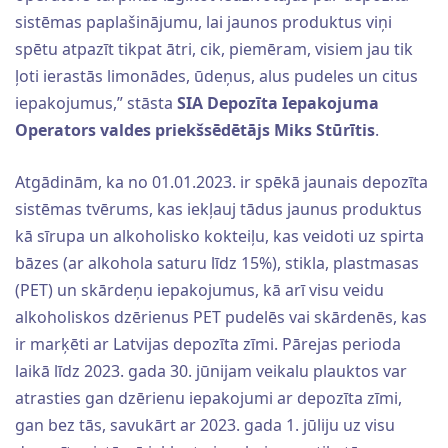
sistēmas paplašinājumu, lai jaunos produktus viņi
spētu atpazīt tikpat ātri, cik, piemēram, visiem jau tik
ļoti ierastās limonādes, ūdeņus, alus pudeles un citus
iepakojumus,” stāsta
SIA Depozīta Iepakojuma
Operators valdes priekšsēdētājs Miks Stūrītis
.
Atgādinām, ka no 01.01.2023. ir spēkā jaunais depozīta
sistēmas tvērums, kas iekļauj tādus jaunus produktus
kā sīrupa un alkoholisko kokteiļu, kas veidoti uz spirta
bāzes (ar alkohola saturu līdz 15%), stikla, plastmasas
(PET) un skārdeņu iepakojumus, kā arī visu veidu
alkoholiskos dzērienus PET pudelēs vai skārdenēs, kas
ir marķēti ar Latvijas depozīta zīmi. Pārejas perioda
laikā līdz 2023. gada 30. jūnijam veikalu plauktos var
atrasties gan dzērienu iepakojumi ar depozīta zīmi,
gan bez tās, savukārt ar 2023. gada 1. jūliju uz visu