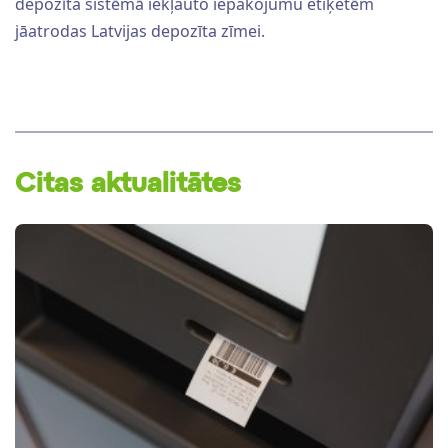
depozīta sistēmā iekļauto iepakojumu etiķetēm
jāatrodas Latvijas depozīta zīmei.
Citas aktualitātes