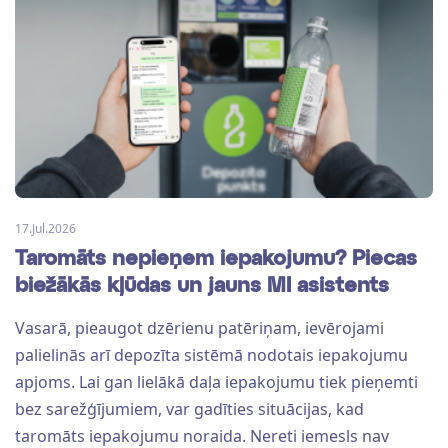
17.Jul.2026
Taromāts nepieņem iepakojumu? Piecas
biežākās kļūdas un jauns MI asistents
Vasarā, pieaugot dzērienu patēriņam, ievērojami
palielinās arī depozīta sistēmā nodotais iepakojumu
apjoms. Lai gan lielākā daļa iepakojumu tiek pieņemti
bez sarežģījumiem, var gadīties situācijas, kad
taromāts iepakojumu noraida. Nereti iemesls nav