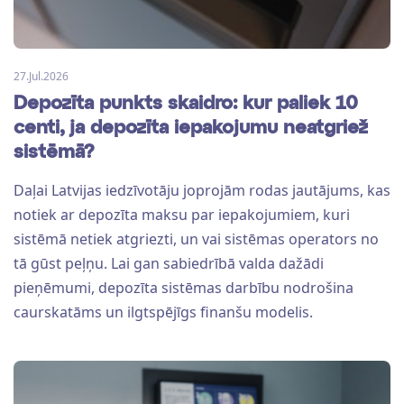
27.Jul.2026
Depozīta punkts skaidro: kur paliek 10
centi, ja depozīta iepakojumu neatgriež
sistēmā?
Daļai Latvijas iedzīvotāju joprojām rodas jautājums, kas
notiek ar depozīta maksu par iepakojumiem, kuri
sistēmā netiek atgriezti, un vai sistēmas operators no
tā gūst peļņu. Lai gan sabiedrībā valda dažādi
pieņēmumi, depozīta sistēmas darbību nodrošina
caurskatāms un ilgtspējīgs finanšu modelis.