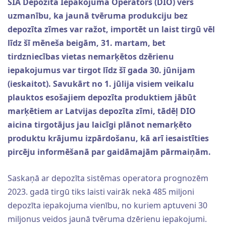
SIA Depozīta Iepakojuma Operators (DIO) vērš
uzmanību, ka jaunā tvēruma produkciju bez
depozīta zīmes var ražot, importēt un laist tirgū vēl
līdz šī mēneša beigām, 31. martam, bet
tirdzniecības vietas nemarķētos dzērienu
iepakojumus var tirgot līdz šī gada 30. jūnijam
(ieskaitot). Savukārt no 1. jūlija visiem veikalu
plauktos esošajiem depozīta produktiem jābūt
marķētiem ar Latvijas depozīta zīmi, tādēļ DIO
aicina tirgotājus jau laicīgi plānot nemarķēto
produktu krājumu izpārdošanu, kā arī iesaistīties
pircēju informēšanā par gaidāmajām pārmaiņām.
Saskaņā ar depozīta sistēmas operatora prognozēm
2023. gadā tirgū tiks laisti vairāk nekā 485 miljoni
depozīta iepakojuma vienību, no kuriem aptuveni 30
miljonus veidos jaunā tvēruma dzērienu iepakojumi.