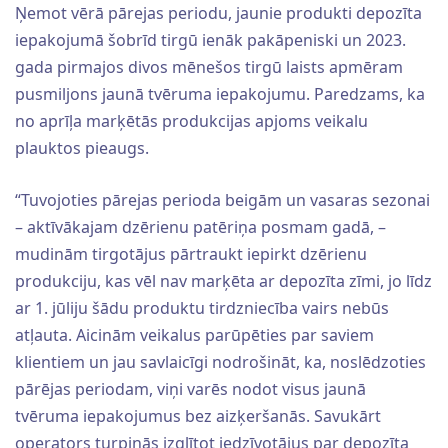
Ņemot vērā pārejas periodu, jaunie produkti depozīta
iepakojumā šobrīd tirgū ienāk pakāpeniski un 2023.
gada pirmajos divos mēnešos tirgū laists apmēram
pusmiljons jaunā tvēruma iepakojumu. Paredzams, ka
no aprīļa marķētās produkcijas apjoms veikalu
plauktos pieaugs.
“Tuvojoties pārejas perioda beigām un vasaras sezonai
– aktīvākajam dzērienu patēriņa posmam gadā, –
mudinām tirgotājus pārtraukt iepirkt dzērienu
produkciju, kas vēl nav marķēta ar depozīta zīmi, jo līdz
ar 1. jūliju šādu produktu tirdzniecība vairs nebūs
atļauta. Aicinām veikalus parūpēties par saviem
klientiem un jau savlaicīgi nodrošināt, ka, noslēdzoties
pārējas periodam, viņi varēs nodot visus jaunā
tvēruma iepakojumus bez aizķeršanās. Savukārt
operators turpinās izglītot iedzīvotājus par depozīta